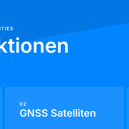
ITIES
ktionen
02
GNSS Satelliten