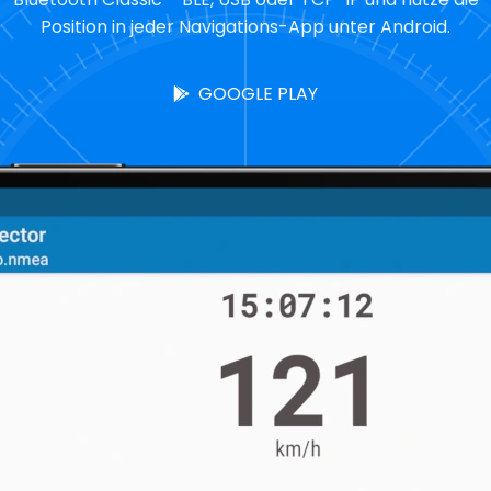
Position in jeder Navigations-App unter Android.
GOOGLE PLAY