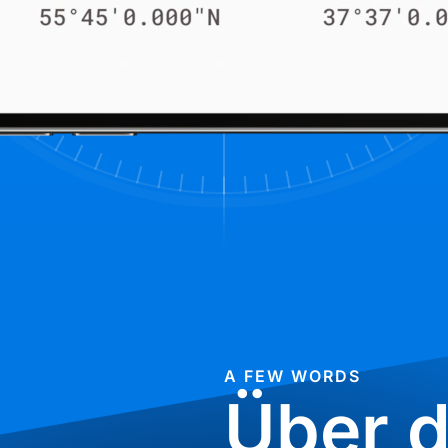
A FEW WORDS
Über d