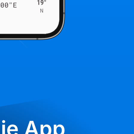
ie App