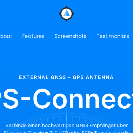
About
Features
Screenshots
Testimonials
EXTERNAL GNSS – GPS ANTENNA
S-Connec
Verbinde einen hochwertigen GNSS Empfänger über
Bluetooth Classic – BLE, USB oder TCP-IP und nutze die