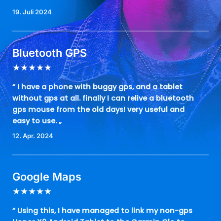
19. Juli 2024
Bluetooth GPS
★
★
★
★
★
“ I have a phone with buggy gps, and a tablet
without gps at all. finally I can relive a bluetooth
gps mouse from the old days! very useful and
easy to use. „
12. Apr. 2024
Google Maps
★
★
★
★
★
“ Using this, I have managed to link my non-gps