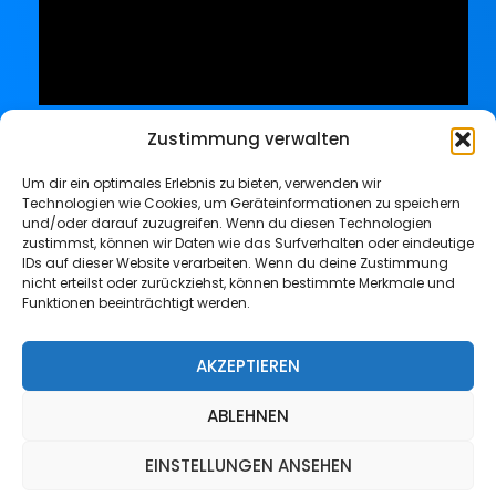
Zustimmung verwalten
Um dir ein optimales Erlebnis zu bieten, verwenden wir
Technologien wie Cookies, um Geräteinformationen zu speichern
und/oder darauf zuzugreifen. Wenn du diesen Technologien
zustimmst, können wir Daten wie das Surfverhalten oder eindeutige
IDs auf dieser Website verarbeiten. Wenn du deine Zustimmung
nicht erteilst oder zurückziehst, können bestimmte Merkmale und
Funktionen beeinträchtigt werden.
Impressum
Datenschutz
AKZEPTIEREN
ABLEHNEN
Copyright © 2026 GPS-Connector | Powered by PilaBlu
EINSTELLUNGEN ANSEHEN