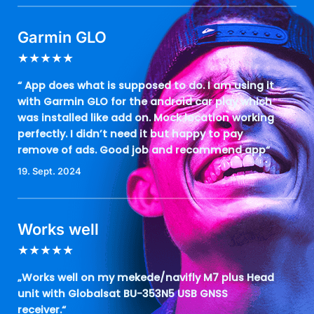
Garmin GLO
★
★
★
★
★
“ App does what is supposed to do. I am using it
with Garmin GLO for the android car play which
was installed like add on. Mock location working
perfectly. I didn’t need it but happy to pay
remove of ads. Good job and recommend app“
19. Sept. 2024
Works well
★
★
★
★
★
„Works well on my mekede/navifly M7 plus Head
unit with Globalsat BU-353N5 USB GNSS
receiver.“