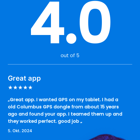
4.0
out of 5
Great app
★
★
★
★
★
„Great app. I wanted GPS on my tablet. I had a
old Columbus GPS dongle from about 15 years
ago and found your app. I teamed them up and
they worked perfect. good job „
5. Okt. 2024