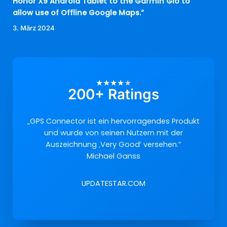
Honor X9 Android Tablet to the Garmin Glo to
allow use of Offline Google Maps.“
3. März 2024
★
★
★
★
★
200+ Ratings
„GPS Connector ist ein hervorragendes Produkt
und wurde von seinen Nutzern mit der
Auszeichnung ‚Very Good‘ versehen.“
Michael Ganss
UPDATESTAR.COM