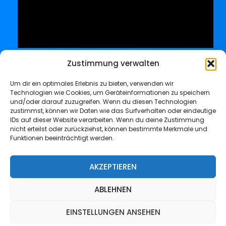
Zustimmung verwalten
Um dir ein optimales Erlebnis zu bieten, verwenden wir
Technologien wie Cookies, um Geräteinformationen zu speichern
und/oder darauf zuzugreifen. Wenn du diesen Technologien
zustimmst, können wir Daten wie das Surfverhalten oder eindeutige
IDs auf dieser Website verarbeiten. Wenn du deine Zustimmung
nicht erteilst oder zurückziehst, können bestimmte Merkmale und
Funktionen beeinträchtigt werden.
Impressum
Datenschutz
AKZEPTIEREN
ABLEHNEN
Copyright © 2026 GPS-Connector | Powered by PilaBlu
EINSTELLUNGEN ANSEHEN