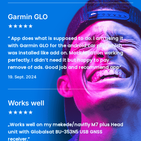
Garmin GLO
★
★
★
★
★
“ App does what is supposed to do. I am using it
with Garmin GLO for the android car play which
was installed like add on. Mock location working
perfectly. I didn’t need it but happy to pay
remove of ads. Good job and recommend app“
19. Sept. 2024
Works well
★
★
★
★
★
„Works well on my mekede/navifly M7 plus Head
unit with Globalsat BU-353N5 USB GNSS
receiver.“