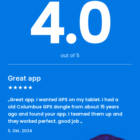
4.0
out of 5
Great app
★
★
★
★
★
„Great app. I wanted GPS on my tablet. I had a
old Columbus GPS dongle from about 15 years
ago and found your app. I teamed them up and
they worked perfect. good job „
5. Okt. 2024