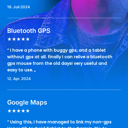
19. Juli 2024
Bluetooth GPS
★
★
★
★
★
“ I have a phone with buggy gps, and a tablet
without gps at all. finally I can relive a bluetooth
gps mouse from the old days! very useful and
easy to use. „
12. Apr. 2024
Google Maps
★
★
★
★
★
“ Using this, I have managed to link my non-gps