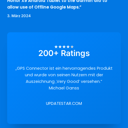
Honor X9 Android Tablet to the Garmin Glo to
allow use of Offline Google Maps.“
3. März 2024
★
★
★
★
★
200+ Ratings
„GPS Connector ist ein hervorragendes Produkt
und wurde von seinen Nutzern mit der
Auszeichnung ‚Very Good‘ versehen.“
Michael Ganss
UPDATESTAR.COM