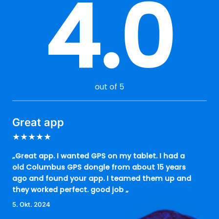
4.0
out of 5
Great app
★
★
★
★
★
„Great app. I wanted GPS on my tablet. I had a
old Columbus GPS dongle from about 15 years
ago and found your app. I teamed them up and
they worked perfect. good job „
5. Okt. 2024