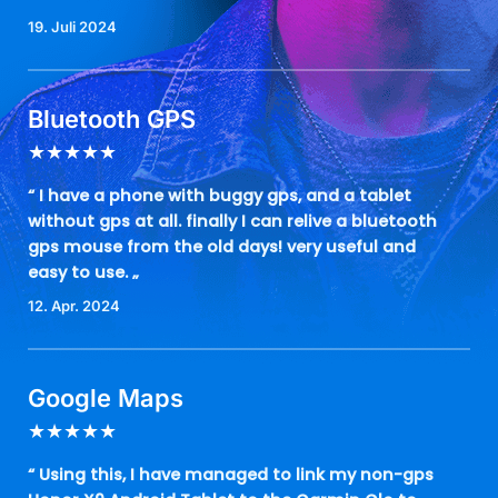
19. Juli 2024
Bluetooth GPS
★
★
★
★
★
“ I have a phone with buggy gps, and a tablet
without gps at all. finally I can relive a bluetooth
gps mouse from the old days! very useful and
easy to use. „
12. Apr. 2024
Google Maps
★
★
★
★
★
“ Using this, I have managed to link my non-gps