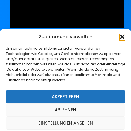
Zustimmung verwalten
Um dir ein optimales Erlebnis zu bieten, verwenden wir
Technologien wie Cookies, um Geräteinformationen zu speichern
und/oder darauf zuzugreifen. Wenn du diesen Technologien
zustimmst, können wir Daten wie das Surfverhalten oder eindeutige
IDs auf dieser Website verarbeiten. Wenn du deine Zustimmung
nicht erteilst oder zurückziehst, können bestimmte Merkmale und
Funktionen beeinträchtigt werden.
Impressum
Datenschutz
AKZEPTIEREN
ABLEHNEN
Copyright © 2026 GPS-Connector | Powered by PilaBlu
EINSTELLUNGEN ANSEHEN