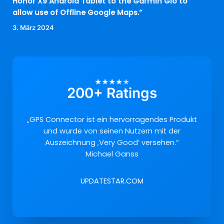
Honor X9 Android Tablet to the Garmin Glo to
allow use of Offline Google Maps.“
3. März 2024
★
★
★
★
★
200+ Ratings
„GPS Connector ist ein hervorragendes Produkt
und wurde von seinen Nutzern mit der
Auszeichnung ‚Very Good‘ versehen.“
Michael Ganss
UPDATESTAR.COM