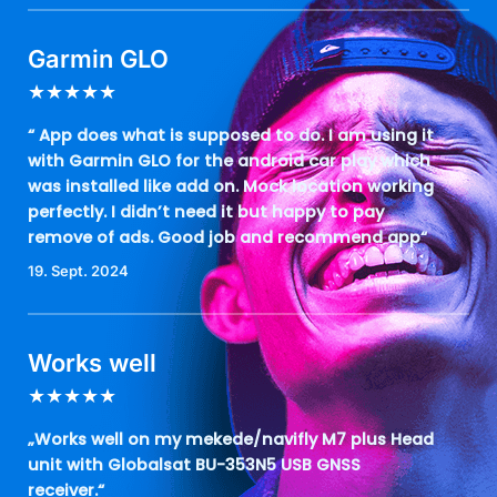
Garmin GLO
★
★
★
★
★
“ App does what is supposed to do. I am using it
with Garmin GLO for the android car play which
was installed like add on. Mock location working
perfectly. I didn’t need it but happy to pay
remove of ads. Good job and recommend app“
19. Sept. 2024
Works well
★
★
★
★
★
„Works well on my mekede/navifly M7 plus Head
unit with Globalsat BU-353N5 USB GNSS
receiver.“